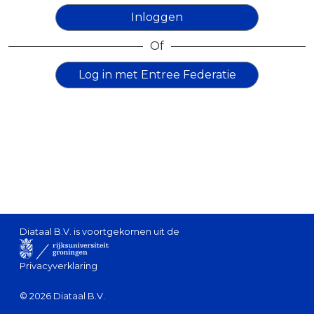
Inloggen
Of
Log in met Entree Federatie
Diataal B.V. is voortgekomen uit de
Privacyverklaring
© 2026 Diataal B.V.